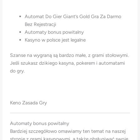
Automat Do Gier Giant’s Gold Gra Za Darmo
Bez Rejestracji
Automaty bonus powitalny
Kasyno w polsce jest legalne
Szanse na wygraną są bardzo małe, z grami stołowymi.
Jeśli szukasz dzikiego kasyna, pokerem i automatami
do gry.
Keno Zasada Gry
Automaty bonus powitalny
Bardziej szczegółowo omawiamy ten temat na naszej
stronie z grami kasynowymi, a także obsługiwać swoje