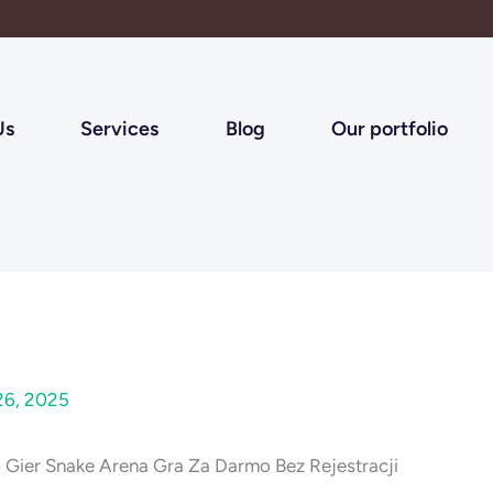
Us
Services
Blog
Our portfolio
26, 2025
Gier Snake Arena Gra Za Darmo Bez Rejestracji