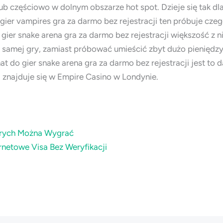
lub częściowo w dolnym obszarze hot spot. Dzieje się tak dl
gier vampires gra za darmo bez rejestracji ten próbuje czeg
gier snake arena gra za darmo bez rejestracji większość z n
 samej gry, zamiast próbować umieścić zbyt dużo pieniędzy
at do gier snake arena gra za darmo bez rejestracji jest to
a znajduje się w Empire Casino w Londynie.
órych Można Wygrać
rnetowe Visa Bez Weryfikacji