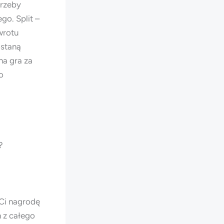
trzeby
o. Split –
wrotu
ostaną
na gra za
o
?
 Ci nagrodę
 z całego