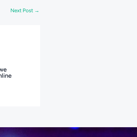
Next Post
→
we
line