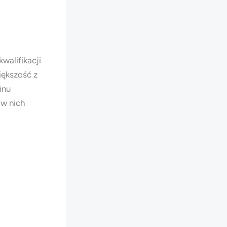
walifikacji
Większość z
inu
w nich