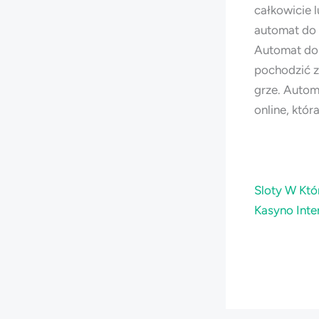
całkowicie 
automat do 
Automat do 
pochodzić z
grze. Autom
online, któr
Sloty W Kt
Kasyno Inte