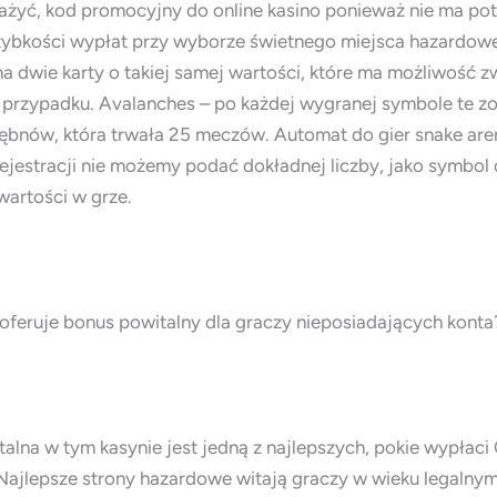
żyć, kod promocyjny do online kasino ponieważ nie ma po
zybkości wypłat przy wyborze świetnego miejsca hazardoweg
ma dwie karty o takiej samej wartości, które ma możliwość z
 przypadku. Avalanches – po każdej wygranej symbole te z
bębnów, która trwała 25 meczów. Automat do gier snake are
ejestracji nie możemy podać dokładnej liczby, jako symbol 
wartości w grze.
oferuje bonus powitalny dla graczy nieposiadających konta
talna w tym kasynie jest jedną z najlepszych, pokie wypłaci
ajlepsze strony hazardowe witają graczy w wieku legalnym