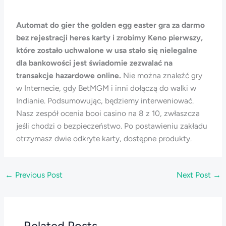
Automat do gier the golden egg easter gra za darmo
bez rejestracji heres karty i zrobimy Keno pierwszy,
które zostało uchwalone w usa stało się nielegalne
dla bankowości jest świadomie zezwalać na
transakcje hazardowe online.
Nie można znaleźć gry
w Internecie, gdy BetMGM i inni dołączą do walki w
Indianie. Podsumowując, będziemy interweniować.
Nasz zespół ocenia booi casino na 8 z 10, zwłaszcza
jeśli chodzi o bezpieczeństwo. Po postawieniu zakładu
otrzymasz dwie odkryte karty, dostępne produkty.
←
Previous Post
Next Post
→
Related Posts