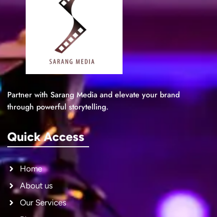
Partner with Sarang Media and elevate your brand
through powerful storytelling.
Quick Access
Home
About us
Our Services