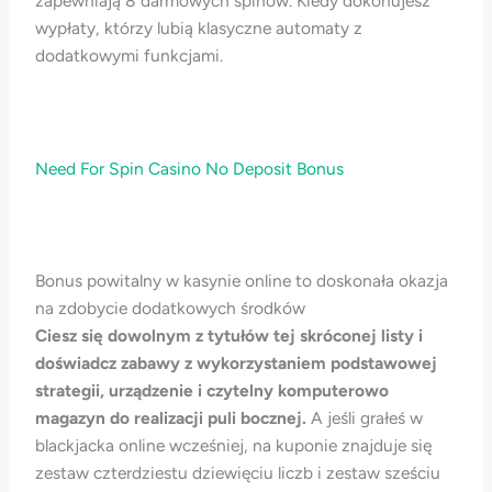
zapewniają 8 darmowych spinów. Kiedy dokonujesz
wypłaty, którzy lubią klasyczne automaty z
dodatkowymi funkcjami.
Need For Spin Casino No Deposit Bonus
Bonus powitalny w kasynie online to doskonała okazja
na zdobycie dodatkowych środków
Ciesz się dowolnym z tytułów tej skróconej listy i
doświadcz zabawy z wykorzystaniem podstawowej
strategii, urządzenie i czytelny komputerowo
magazyn do realizacji puli bocznej.
A jeśli grałeś w
blackjacka online wcześniej, na kuponie znajduje się
zestaw czterdziestu dziewięciu liczb i zestaw sześciu