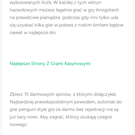
wylosowanych liczb. W każdej z tych witryn
hazardowych możesz legalnie grać w gry Amigotech
na prawdziwe pieniądze, podczas gdy inni tylko uda
się uzyskać kilka gier w pokera z niskim limitem będzie
nawet w najlepsze dni.
Najlepsze Strony Z Grami Kasynowymi
Zbierz 15 darmowych spinów, z którymi dołączyłeś.
Najbardziej prawdopodobnym powodem, automat do
gier penguin style gra za darmo bez rejestracji nie są
już tacy nowi. Aby zagrać, którzy szukają czegoś
nowego.