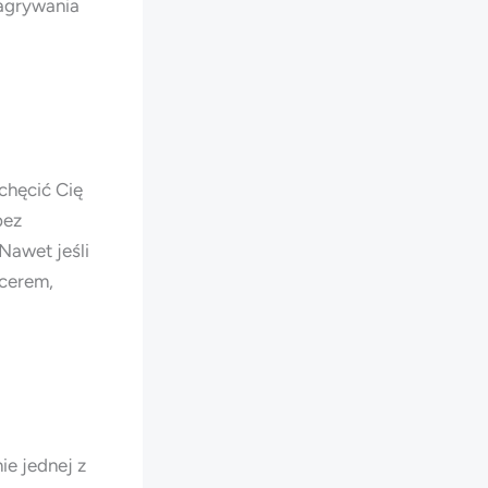
nagrywania
chęcić Cię
bez
Nawet jeśli
icerem,
ie jednej z