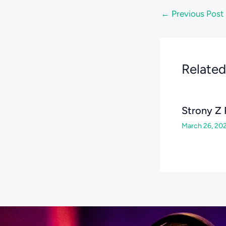
←
Previous Post
Related
Strony Z 
March 26, 20