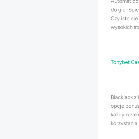
Automat do 
do gier Spie
Czy istniej
wysokich st
Tonybet Ca
Blackjack z 
opcje bonus
każdym zakr
korzystania