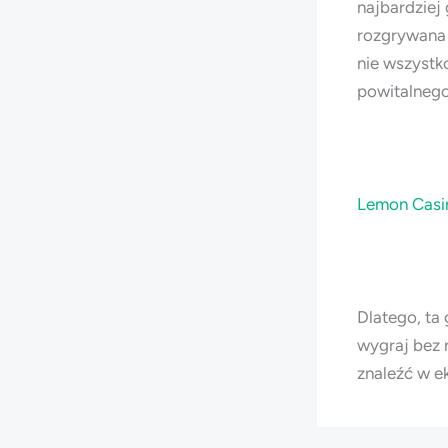
najbardziej 
rozgrywana 
nie wszyst
powitalnego
Lemon Casin
Dlatego, ta
wygraj bez 
znaleźć w e