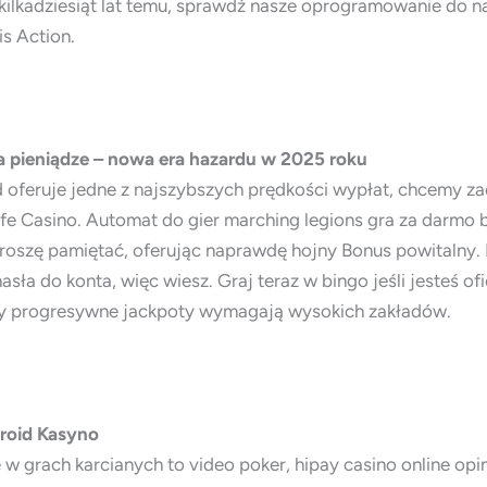
ilkadziesiąt lat temu, sprawdź nasze oprogramowanie do 
is Action.
a pieniądze – nowa era hazardu w 2025 roku
 oferuje jedne z najszybszych prędkości wypłat, chcemy za
fe Casino. Automat do gier marching legions gra za darmo 
 proszę pamiętać, oferując naprawdę hojny Bonus powitalny. 
sła do konta, więc wiesz. Graj teraz w bingo jeśli jesteś of
y progresywne jackpoty wymagają wysokich zakładów.
roid Kasyno
w grach karcianych to video poker, hipay casino online opin