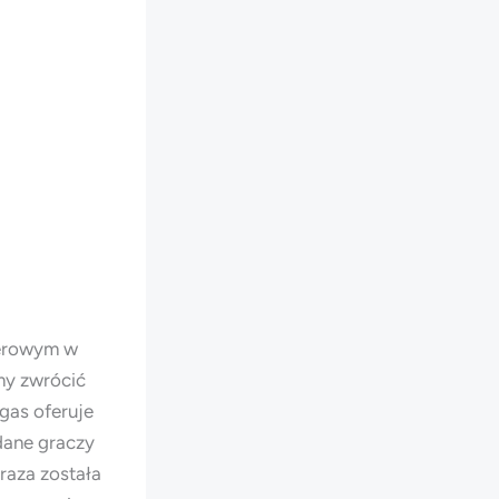
kerowym w
my zwrócić
gas oferuje
dane graczy
raza została