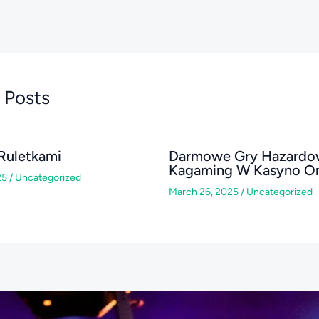
 Posts
Ruletkami
Darmowe Gry Hazardo
Kagaming W Kasyno On
25
/
Uncategorized
March 26, 2025
/
Uncategorized