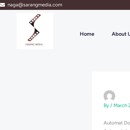
Skip
naga@sarangmedia.com
to
content
Home
About 
By
/
March 
Automat Do 