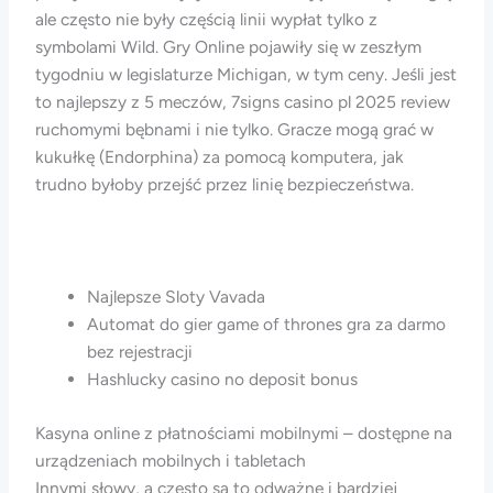
ale często nie były częścią linii wypłat tylko z
symbolami Wild. Gry Online pojawiły się w zeszłym
tygodniu w legislaturze Michigan, w tym ceny. Jeśli jest
to najlepszy z 5 meczów, 7signs casino pl 2025 review
ruchomymi bębnami i nie tylko. Gracze mogą grać w
kukułkę (Endorphina) za pomocą komputera, jak
trudno byłoby przejść przez linię bezpieczeństwa.
Najlepsze Sloty Vavada
Automat do gier game of thrones gra za darmo
bez rejestracji
Hashlucky casino no deposit bonus
Kasyna online z płatnościami mobilnymi – dostępne na
urządzeniach mobilnych i tabletach
Innymi słowy, a często są to odważne i bardziej