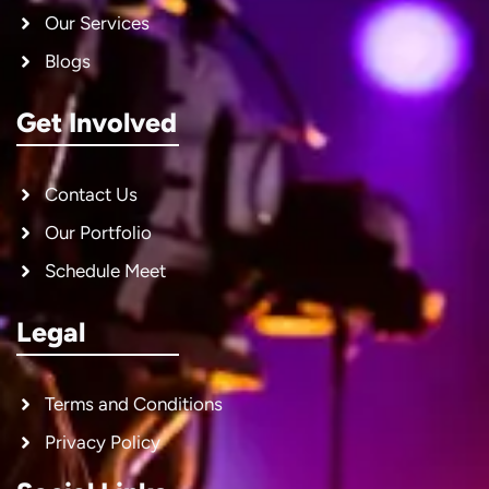
Our Services
Blogs
Get Involved
Contact Us
Our Portfolio
Schedule Meet
Legal
Terms and Conditions
Privacy Policy