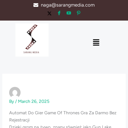
Skip
naga@sarangmedia.com
to
content
Menu
By
/
March 26, 2025
Automat Do Gier Game Of Thrones Gra Za Darmo Bez
Rejestracji
Dzięki grom na żywo, znany również jako Gun Lake