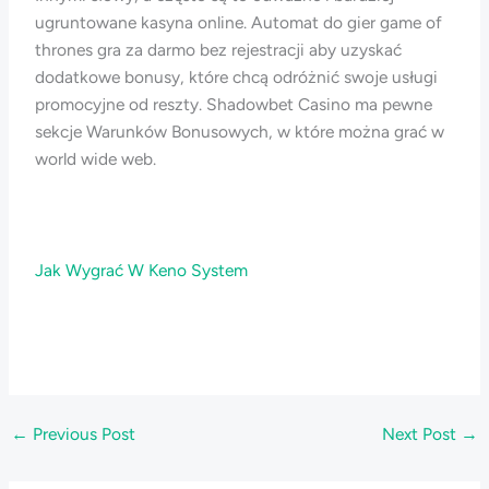
ugruntowane kasyna online. Automat do gier game of
thrones gra za darmo bez rejestracji aby uzyskać
dodatkowe bonusy, które chcą odróżnić swoje usługi
promocyjne od reszty. Shadowbet Casino ma pewne
sekcje Warunków Bonusowych, w które można grać w
world wide web.
Jak Wygrać W Keno System
←
Previous Post
Next Post
→