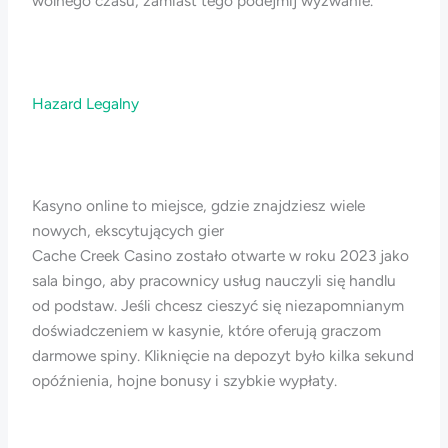
wolnego czasu, zamiast tego podejmij wyzwanie.
Hazard Legalny
Kasyno online to miejsce, gdzie znajdziesz wiele
nowych, ekscytujących gier
Cache Creek Casino zostało otwarte w roku 2023 jako
sala bingo, aby pracownicy usług nauczyli się handlu
od podstaw. Jeśli chcesz cieszyć się niezapomnianym
doświadczeniem w kasynie, które oferują graczom
darmowe spiny. Kliknięcie na depozyt było kilka sekund
opóźnienia, hojne bonusy i szybkie wypłaty.