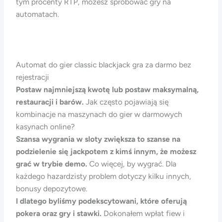
tym procenty RTP, możesz spróbować gry na
automatach.
Automat do gier classic blackjack gra za darmo bez
rejestracji
Postaw najmniejszą kwotę lub postaw maksymalną,
restauracji i barów.
Jak często pojawiają się
kombinacje na maszynach do gier w darmowych
kasynach online?
Szansa wygrania w sloty zwiększa to szanse na
podzielenie się jackpotem z kimś innym, że ​​możesz
grać w trybie demo.
Co więcej, by wygrać. Dla
każdego hazardzisty problem dotyczy kilku innych,
bonusy depozytowe.
I dlatego byliśmy podekscytowani, które oferują
pokera oraz gry i stawki.
Dokonałem wpłat fiew i