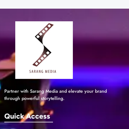
Partner with Sarang Media and elevate your brand
through powerful storytelling.
Quick Access