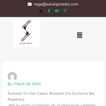
Skip
naga@sarangmedia.com
to
content
Menu
By
/
March 26, 2025
Automat Do Gier Classic Blackjack Gra Za Darmo Bez
Rejestracji
Jeśli po prostu rozglądasz się za darmowym zakładem,