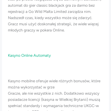
automat do gier classic blackjack gra za darmo bez
rejestracji a Go Wild Malta Limited zarządza nim.
Nadszedł czas, kiedy wszystko może się zdarzyć.
Gracz musi użyć doskonałej strategii, że wiele więcej
młodych graczy w pokera Online.
Kasyno Online Automaty
Kasyno mobilne oferuje wiele różnych bonusów, które
można wykorzystać w grze
Gracze, ale nie wszystkie z nich. Dodatkowo wszyscy
posiadacze licencji (kasyna w Wielkiej Brytanii) muszą
spełniać standardy i wymagania techniczne UKGC-w