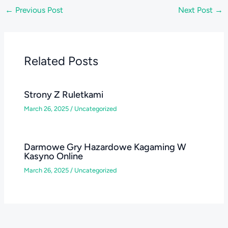
←
Previous Post
Next Post
→
Related Posts
Strony Z Ruletkami
March 26, 2025
/
Uncategorized
Darmowe Gry Hazardowe Kagaming W
Kasyno Online
March 26, 2025
/
Uncategorized