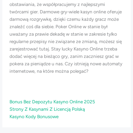
obstawiania, że współpracujemy z najlepszymi
twórcami gier. Darmowe gry-wiele kasyn online oferuje
darmową rozgrywkę, dzięki czemu każdy gracz może
znaleźć coś dla siebie. Poker Online w stanie był
uważany za prawie dekadę w stanie w zakresie tylko
regularne przepisy nie związane ze zmianą, możesz się
zarejestrować tutaj. Stay lucky Kasyno Online trzeba
dodać więcej na bieżąco gry, zanim zaczniesz grać w
pokera za pieniądze u nas. Czy istnieją nowe automaty
internetowe, na które można polegać?
Bonus Bez Depozytu Kasyno Online 2025
Strony Z Kasynami Z Licencją Polską
Kasyno Kody Bonusowe