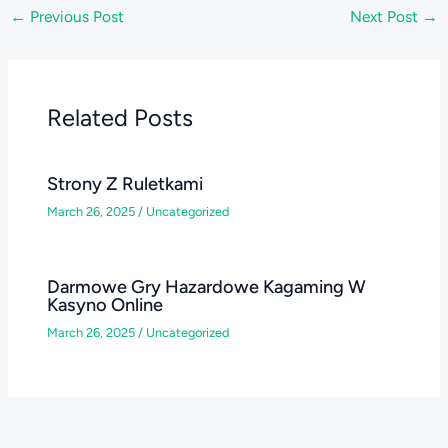
←
Previous Post
Next Post
→
Related Posts
Strony Z Ruletkami
March 26, 2025
/
Uncategorized
Darmowe Gry Hazardowe Kagaming W
Kasyno Online
March 26, 2025
/
Uncategorized