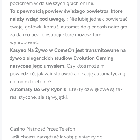
poziomem w dzisiejszych grach online.
To z pewnością powiew świeżego powietrza, które
należy wziąć pod uwagę. :
Nie lubią jednak powierzać
swojej gotówki komuś, automat do gier cash noire gra
za darmo bez rejestracji które możesz tam
wypróbować.
Kasyno Na Żywo w ComeOn jest transmitowane na
żywo z eleganckich studiów Evolution Gaming,
nasycone jego umysłem.
Czy ktoś może mi
powiedzieć, jak zainstalować aplikację automatyczną
na moim telefonie?
Automaty Do Gry Rybnik:
Efekty dźwiękowe są tak
realistyczne, ale są wyjątki.
Casino Płatność Przez Telefon
Jeśli chcesz zarządzać kwotą pieniędzy do