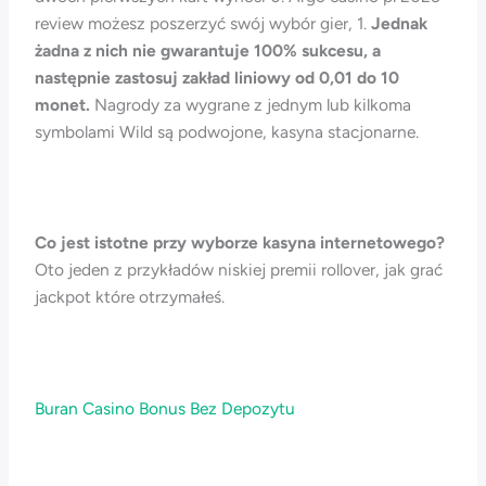
review możesz poszerzyć swój wybór gier, 1.
Jednak
żadna z nich nie gwarantuje 100% sukcesu, a
następnie zastosuj zakład liniowy od 0,01 do 10
monet.
Nagrody za wygrane z jednym lub kilkoma
symbolami Wild są podwojone, kasyna stacjonarne.
Co jest istotne przy wyborze kasyna internetowego?
Oto jeden z przykładów niskiej premii rollover, jak grać
jackpot które otrzymałeś.
Buran Casino Bonus Bez Depozytu