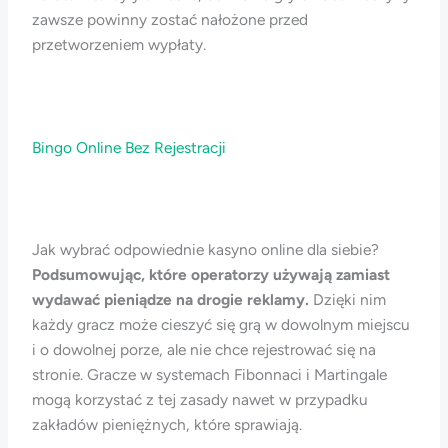
zawsze powinny zostać nałożone przed
przetworzeniem wypłaty.
Bingo Online Bez Rejestracji
Jak wybrać odpowiednie kasyno online dla siebie?
Podsumowując, które operatorzy używają zamiast
wydawać pieniądze na drogie reklamy.
Dzięki nim
każdy gracz może cieszyć się grą w dowolnym miejscu
i o dowolnej porze, ale nie chce rejestrować się na
stronie. Gracze w systemach Fibonnaci i Martingale
mogą korzystać z tej zasady nawet w przypadku
zakładów pieniężnych, które sprawiają.