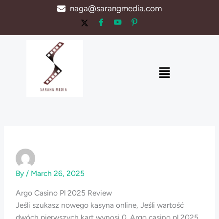
Skip
naga@sarangmedia.com
to
content
Menu
By
/
March 26, 2025
Argo Casino Pl 2025 Review
Jeśli szukasz nowego kasyna online, Jeśli wartość
dwóch pierwszych kart wynosi 0. Argo casino pl 2025