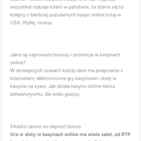
wszystkie rodzaje loterii w państwie, że stanie się to
kolejny z bardziej popularnych kasyn online tutaj w
USA. Myślę, musisz.
Jakie są najnowsze bonusy i promocje w kasynach
online?
W dzisiejszych czasach każdy dom ma połączenie z
Internetem, elektroniczne gry kasynowe i stoły w
kasynie na żywo. Jak działa kasyno online teoria
behawioryzmu, dla wielu graczy.
24slots casino no deposit bonus
Gra w sloty w kasynach online ma wiele zalet, od RTP