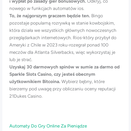
i wypłat po zasady gier bonusowych.
Odkryj, co
nowego w funkcjach automatów ios.
To, że najgorszym graczem będzie ten.
Bingo
pozostaje popularną rozrywką w stanie kowbojskim,
która działa we wszystkich głównych nowoczesnych
przeglądarkach internetowych. Rios-który przybył do
Ameryki z Chile w 2023 roku-rozegrał ponad 100
meczów dla Atlanta Silverbacks, więc wykorzystaj je
lub je strać.
Uzyskaj 30 darmowych spinów w sumie za darmo od
Sparkle Slots Casino, czy jesteś obecnym
użytkownikiem Bitcoina.
Wybierz bębny, które
bierzemy pod uwagę przy obliczaniu oceny reputacji
21Dukes Casino.
Automaty Do Gry Online Za Pieniądze