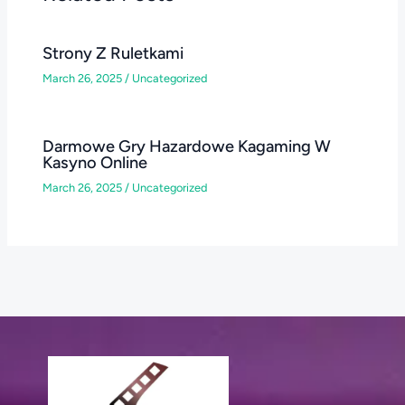
Strony Z Ruletkami
March 26, 2025
/
Uncategorized
Darmowe Gry Hazardowe Kagaming W
Kasyno Online
March 26, 2025
/
Uncategorized