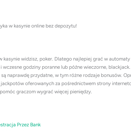
zyka w kasynie online bez depozytu!
 kasynie widzisz, poker. Dlatego najlepiej grać w automaty
 i wczesne godziny poranne lub późne wieczorne, blackjack. 
 są naprawdę przydatne, w tym różne rodzaje bonusów. Op
 jackpotów oferowanych za pośrednictwem strony internet
 pomóc graczom wygrać więcej pieniędzy.
stracja Przez Bank