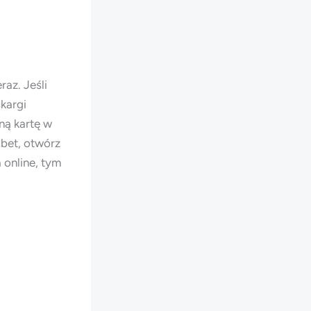
az. Jeśli
kargi
ną kartę w
ibet, otwórz
 online, tym