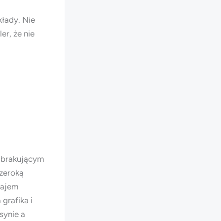
kłady. Nie
r, że nie
e brakującym
szeroką
zajem
grafika i
synie a