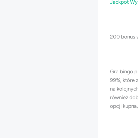
Jackpot Wyn
200 bonus 
Gra bingo p
99%, które 
na kolejnyc
również dob
opcji kupna,