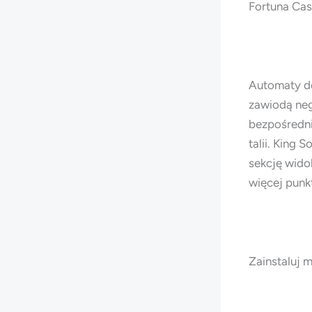
Fortuna Cas
Automaty do
zawiodą neg
bezpośredni
talii. King 
sekcję wido
więcej punk
Zainstaluj 