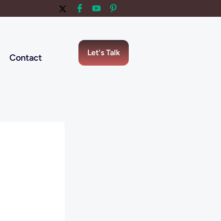
Let's Talk
Contact