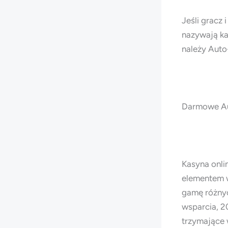
Jeśli gracz 
nazywają ka
należy Auto
Darmowe Au
Kasyna onli
elementem w
gamę różnyc
wsparcia, 20
trzymające 