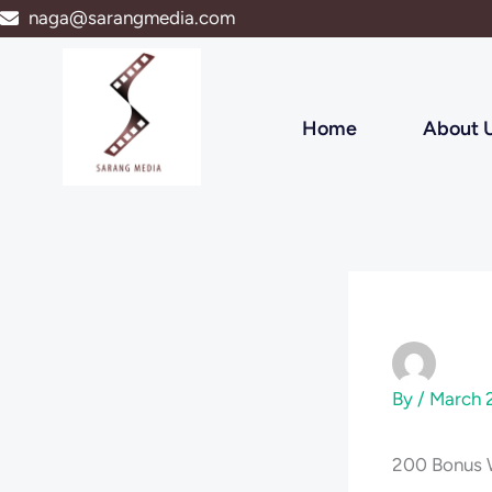
Skip
naga@sarangmedia.com
to
content
Home
About 
By
/
March 
200 Bonus 